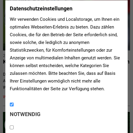
Datenschutzeinstellungen
Wir verwenden Cookies und Localstorage, um Ihnen ein
optimales Webseiten-Erlebnis zu bieten. Dazu zählen
Cookies, die für den Betrieb der Seite erforderlich sind,
sowie solche, die lediglich zu anonymen
Statistikzwecken, für Komforteinstellungen oder zur
24.03.2022
//
Fußball-News
Anzeige von multimedialen Inhalten genutzt werden. Sie
Keine Spielabsagen mehr aufgrund von Coronafällen
können selbst entscheiden, welche Kategorien Sie
zulassen möchten. Bitte beachten Sie, dass auf Basis
Der Verbands-Fußball-Ausschuss (VFA) und der Verbands-Jugend-
Ihrer Einstellungen womöglich nicht mehr alle
Ausschuss (VJA) des Fußball- und Leichtathletik-Verbandes
Westfalen (FLVW) haben die...
Funktionalitäten der Seite zur Verfügung stehen.
Weiterlesen »
NOTWENDIG