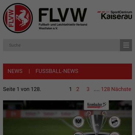
NEWS
|
FUSSBALL-NEWS
Seite 1 von 128.
1
2
3
....
128
Nächste