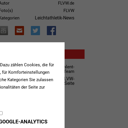
Autor
FLVW.de
Foto(s)
FLVW
Leichtathletik-News
Kategorien
WEITERE INFORMATIONEN
Dazu zählen Cookies, die für
Alle Infos zum goldgas Talent-
Team
n, für Komforteinstellungen
Weitere Bilder auf der FLVW-
lche Kategorien Sie zulassen
Facebook-Seite
onalitäten der Seite zur
GOOGLE-ANALYTICS