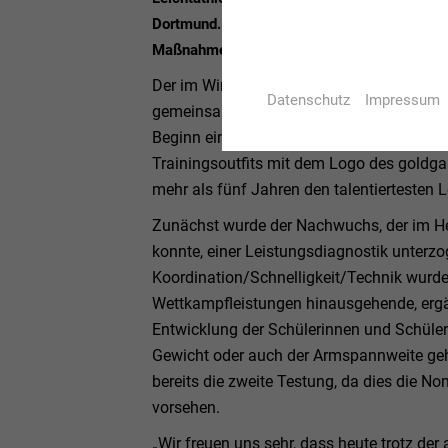
Dortmund. Der Fußball- und Leichtathletik-
Maßnahme in die Helmut-Körnig-Halle eing
Der im Winter 2021 berufene Landeskader 
Datenschutz
Impressum
gemeinsamen Diagnostik- und Trainingsei
Beginn einheitlich eingekleidet. In der pra
Trainingsoutfits mit dem Logo des goldga
mehr als fünf Jahren den talentiertesten 
Zunächst wurde der Nachwuchs, der im He
konnte, einer Leistungsdiagnostik unterz
Koordination/Schnelligkeit/Technik wurde
Wettkampfleistungen hinausgehende, erg
Entwicklung der Schülerinnen und Schüler
Gewicht oder auch der Armspannweite ge
bereits die zweite Testung, da dies die 
vorsehen.
„Wir freuen uns sehr, dass heute trotz der 