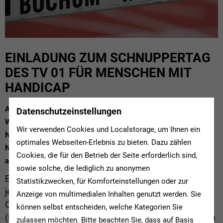
EINLADUNG ZUM SCHNUPPERTAG
DES TV 01 FÜR MENSCHEN MIT
HANDICAP
Am Samstag, 2. April, von 11 bis 15 Uhr veranstaltet der TV
Datenschutzeinstellungen
Wattenscheid 01 in Zusammenarbeit mit Talentscout Lina
Wir verwenden Cookies und Localstorage, um Ihnen ein
Neumair vom Behinderten- und Rehabilitationssportverband
optimales Webseiten-Erlebnis zu bieten. Dazu zählen
Nordrhein-Westfalen (BRSNW) einen Schnuppertag für
Cookies, die für den Betrieb der Seite erforderlich sind,
angehende Para-Leichtathlet*innen.
sowie solche, die lediglich zu anonymen
Egal, ob Kinder, Jugendliche oder Erwachsene –
Statistikzwecken, für Komforteinstellungen oder zur
jede*r mit körperlichem Handicap ist herzlich am
Anzeige von multimedialen Inhalten genutzt werden. Sie
Olympiastützpunkt Bochum-Wattenscheid
können selbst entscheiden, welche Kategorien Sie
(Hollandstraße 95) willkommen. Interessierte können
zulassen möchten. Bitte beachten Sie, dass auf Basis