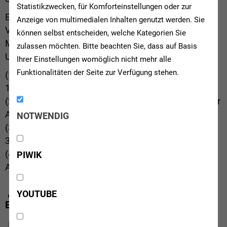
Statistikzwecken, für Komforteinstellungen oder zur
Es haben 1.149 Vereine, die sich per
Anzeige von multimedialen Inhalten genutzt werden. Sie
Vereinskennziffer verifizieren mussten und somit
können selbst entscheiden, welche Kategorien Sie
Mehrfachstimmen ausgeschlossen waren, an der
zulassen möchten. Bitte beachten Sie, dass auf Basis
Umfrage teilgenommen – das Meinungsbild:
Ihrer Einstellungen womöglich nicht mehr alle
Funktionalitäten der Seite zur Verfügung stehen.
(1) Saisonfortsetzung (falls möglich) ab September:
133 (11,6 %)
(2) Abbruch und aktuellen Tabellenstand werten (nur
Aufsteiger): 278 (24,2 %)
NOTWENDIG
(3) Abbruch und Hinrunde werten (nur Aufsteiger):
345 (30 %)
(4) Abbruch und Saison annullieren (keine Auf- und
PIWIK
Absteiger): 393 (34,2 %)
„Es gibt noch keinen Stichtag für finale
YOUTUBE
Entscheidung“
„Das Ergebnis der Befragung ist eindeutig. Die