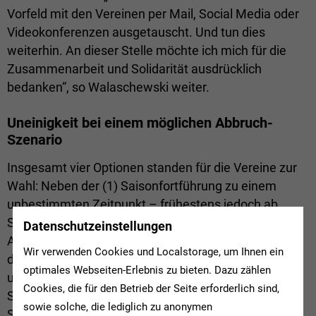
Vorfeld mit den Vereinen per Mail, Social Media oder
Videokonferenzen ausgetauscht. Und tun dies
weiterhin. An dieser Stelle möchte ich mich für die
Zusammenarbeit und Solidarität ausdrücklich
bedanken“, so Walaschewski weiter.
Uneinigkeit bei einem möglichen Abbruch-
Szenario
Insgesamt vier Optionen standen für die Vereine zur
Wahl: Neben der (1) Saisonfortführung zu einem
unbestimmten Zeitpunkt – frühestens jedoch ab
September – skizzierte der Verband drei
Datenschutzeinstellungen
Abbruchszenarien: (2) Saisonabbruch und Wertung
Wir verwenden Cookies und Localstorage, um Ihnen ein
des aktuellen Tabellenstandes, (3) Saisonabbruch
optimales Webseiten-Erlebnis zu bieten. Dazu zählen
und Wertung nach der Hinrunden-Tabelle und (4)
Cookies, die für den Betrieb der Seite erforderlich sind,
Saisonabbruch und Annullierung der gesamten
sowie solche, die lediglich zu anonymen
Saison.