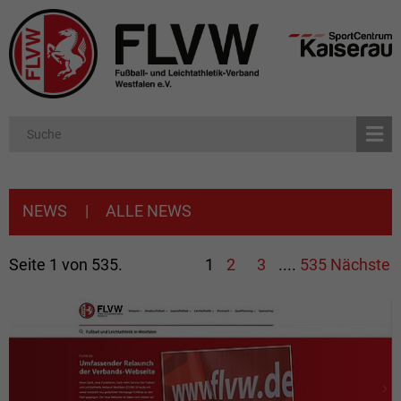
NEWS
|
ALLE NEWS
Seite 1 von 535.
1
2
3
....
535
Nächste