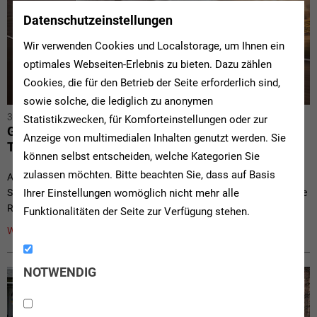
Datenschutzeinstellungen
Wir verwenden Cookies und Localstorage, um Ihnen ein
optimales Webseiten-Erlebnis zu bieten. Dazu zählen
Cookies, die für den Betrieb der Seite erforderlich sind,
sowie solche, die lediglich zu anonymen
31.03.2022
//
Verbands-News
Statistikzwecken, für Komforteinstellungen oder zur
Große Pläne in die Tat umsetzen: der BMW 318i
Anzeige von multimedialen Inhalten genutzt werden. Sie
Touring
können selbst entscheiden, welche Kategorien Sie
zulassen möchten. Bitte beachten Sie, dass auf Basis
Alles, was das Herz begehrt, bringt der BMW 318i Touring an den
Start! Er zeigt wahre Größe in jeder Hinsicht, denn neben jeder Menge
Ihrer Einstellungen womöglich nicht mehr alle
Raum bietet er...
Funktionalitäten der Seite zur Verfügung stehen.
Weiterlesen »
NOTWENDIG