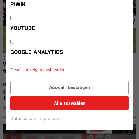
PIWIK
YOUTUBE
GOOGLE-ANALYTICS
31.03.2022
//
Verbands-News
Westfalen Sport-Stiftung unterstützt Hilfsangebote
Details anzeigen/ausblenden
für Geflüchtete
Die Westfalen Sport-Stiftung unterstützt Sportvereine, die sich für
Auswahl bestätigen
geflüchtete Familien aus der Ukraine engagieren, mit insgesamt
10.000 Euro. Clubs...
Alle auswählen
Weiterlesen »
Datenschutz
Impressum